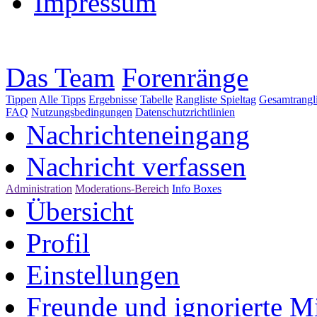
Impressum
Das Team
Forenränge
Tippen
Alle Tipps
Ergebnisse
Tabelle
Rangliste Spieltag
Gesamtrangli
FAQ
Nutzungsbedingungen
Datenschutzrichtlinien
Nachrichteneingang
Nachricht verfassen
Administration
Moderations-Bereich
Info Boxes
Übersicht
Profil
Einstellungen
Freunde und ignorierte Mi